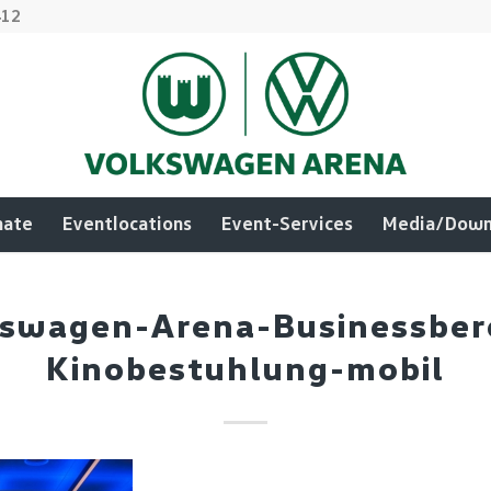
412
mate
Eventlocations
Event-Services
Media/Down
swagen-Arena-Businessber
Kinobestuhlung-mobil