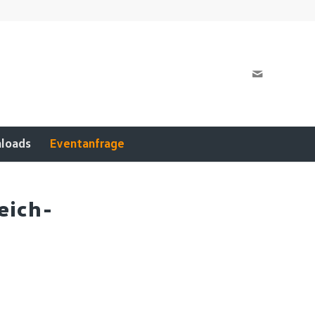
loads
Eventanfrage
eich-