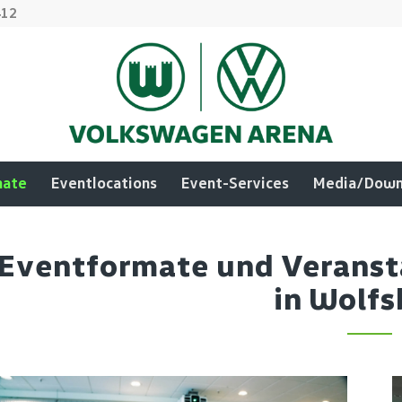
412
mate
Eventlocations
Event-Services
Media/Down
Eventformate und Veranst
in Wolf