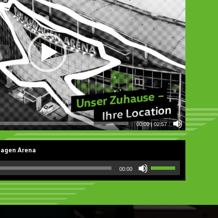
00:00
|
02:57
wagen Arena
00:00