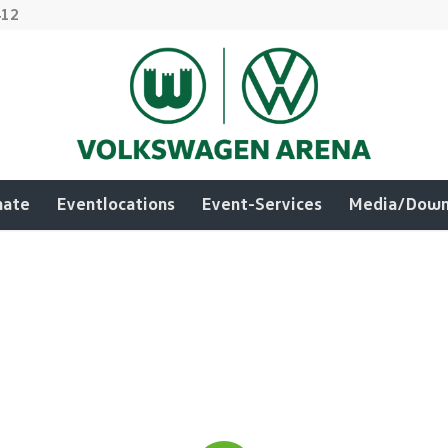
412
mate
Eventlocations
Event-Services
Media/Down